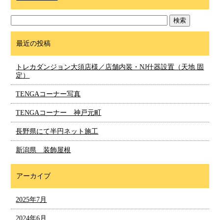
最近の投稿
トレカダンジョン大須店様／店舗内装・NJ什器設置（天地 固
定）
TENGAコーナー写真
TENGAコーナー 神戸元町
長野県にて半円ネット施工
新潟県 装飾屋根
アーカイブ
2025年7月
2024年6月