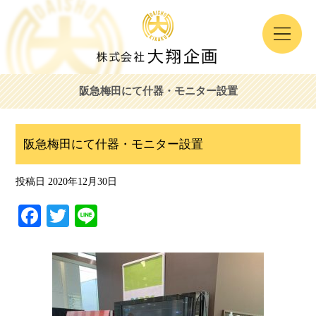
阪急梅田にて什器・モニター設置
阪急梅田にて什器・モニター設置
投稿日
2020年12月30日
Fa
T
Li
ce
wi
ne
bo
tte
ok
r