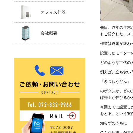
オフィス什器
先日、昨年の年末
会社概要
もご紹介した、ス
作業は終電が終わ
設置したモニター
どのような世代の
例えば、立ち食い
「きつねうどん」
のボタンが、どの
ば売上が伸びるか
今回までに設置し
をとる、という案
知らずのうちに
色んな仕掛けが世