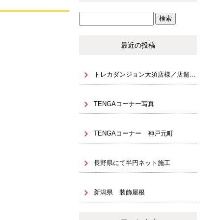
最近の投稿
トレカダンジョン大須店様／店舗内装・NJ什器設置（天地 固定）
TENGAコーナー写真
TENGAコーナー 神戸元町
長野県にて半円ネット施工
新潟県 装飾屋根