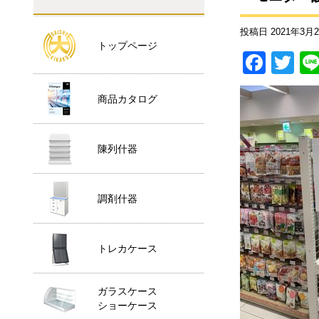
投稿日
2021年3月
トップページ
F
T
a
wi
商品カタログ
c
tt
e
er
b
陳列什器
o
o
調剤什器
k
トレカケース
ガラスケース
ショーケース