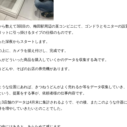
から数えて3回目の、梅田駅周辺の某コンビニにて、ゴンドラとモニターの設
リットに引っ掛けるタイプの仕様のものです。
った深夜からスタートします。
の上に、カメラを据え付けし、完成です。
人がどういった商品を購入していくかのデータを収集する為です。
うどんや、そばのお店の券売機があります。
ような位置にあれば、きつねうどんがよく売れるか等をデータ収集していき、
という、提案をする事が、依頼者様の仕事内容です。
た3店舗のデータは4月末に集計されるようで、その後、またこのような什器
件を増やしていきたいとのことでした。
の中にはあると、あらためて感じます。