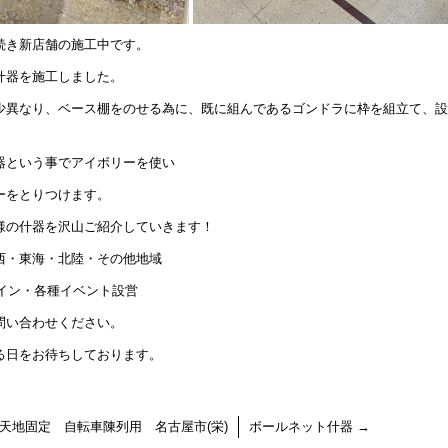
続き新店舗の施工中です。
什器を施工しました。
少異なり、ベース棚をのせる為に、既に組んであるゴンドラに枠を組立て、設
。
器という事でアイボリーを使い
ーをとりつけます。
様の什器を沢山ご紹介していきます！
西・東海・北陸・その他地域
サイン・各種イベント設営
問い合わせください。
る日をお待ちしております。
天地固定 自転車陳列用 名古屋市(栄)
ボールネット什器
→