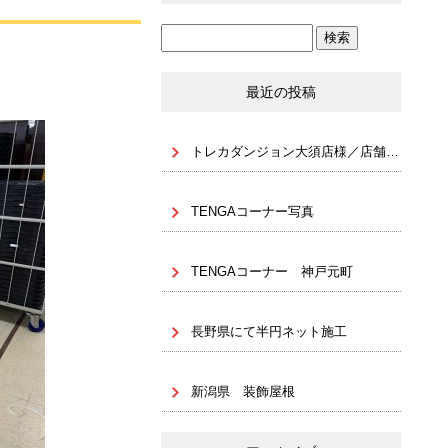
最近の投稿
トレカダンジョン大須店様／店舗内装・NJ什器設置（天地 固定）
TENGAコーナー写真
TENGAコーナー 神戸元町
長野県にて半円ネット施工
新潟県 装飾屋根