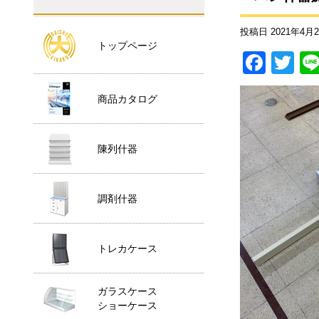
投稿日
2021年4月
トップページ
F
T
a
wi
商品カタログ
c
tt
e
er
b
陳列什器
o
o
調剤什器
k
トレカケース
ガラスケース
ショーケース