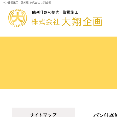
パン什器施工 愛知県|株式会社 大翔企画
パン什器