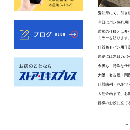
愛知県にて、引き
今日はパン陳列用
通常の仕様とは多
ミラーを貼ります
什器色もパン用什
連結には木目カバ
今後も、特殊な仕
大阪・名古屋・関
什器陳列・POP
大翔企画まで、お
皆様のお役に立て
←