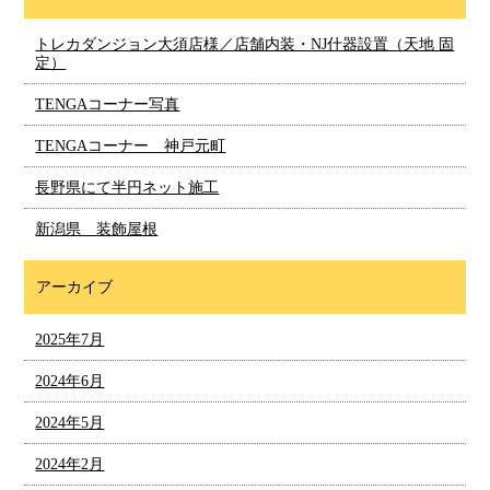
トレカダンジョン大須店様／店舗内装・NJ什器設置（天地 固
定）
TENGAコーナー写真
TENGAコーナー 神戸元町
長野県にて半円ネット施工
新潟県 装飾屋根
アーカイブ
2025年7月
2024年6月
2024年5月
2024年2月