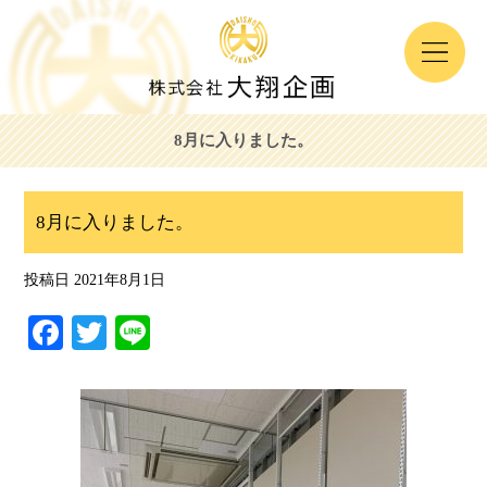
8月に入りました。
8月に入りました。
投稿日
2021年8月1日
Fa
T
Li
ce
wi
ne
bo
tte
ok
r