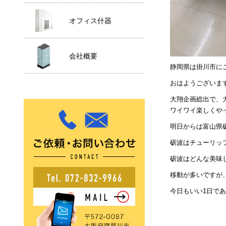
オフィス什器
会社概要
静岡県は掛川市に
おはようございま
大翔企画総出で、
ワイワイ楽しくや
明日からは富山県
砺波はチューリッ
砺波はどんな美味
移動が多いですが
今日もいい1日で