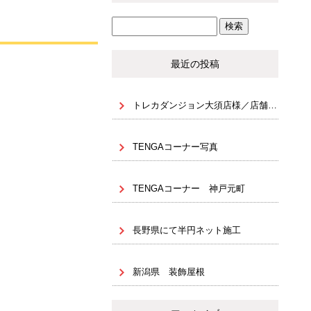
最近の投稿
トレカダンジョン大須店様／店舗内装・NJ什器設置（天地 固定）
TENGAコーナー写真
TENGAコーナー 神戸元町
長野県にて半円ネット施工
新潟県 装飾屋根