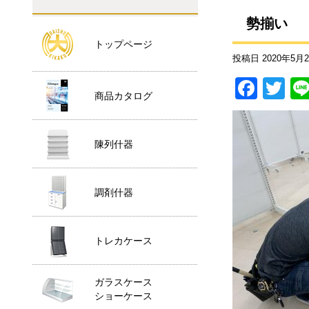
勢揃い
トップページ
投稿日
2020年5月
F
T
商品カタログ
a
wi
c
tt
陳列什器
e
er
b
o
調剤什器
o
k
トレカケース
ガラスケース
ショーケース