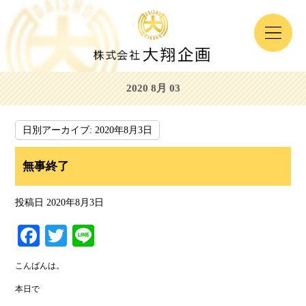
2020 8月 03
日別アーカイブ:
2020年8月3日
無事終了
投稿日
2020年8月3日
Fa
T
Li
ce
wi
ne
こんばんは。
bo
tte
本日で
ok
r