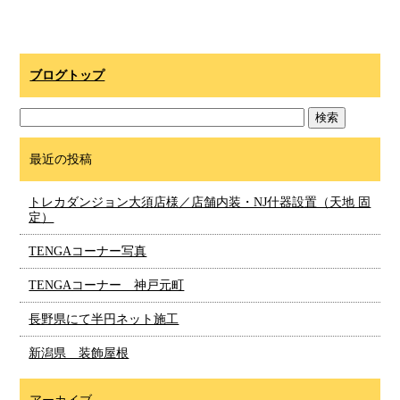
ブログトップ
最近の投稿
トレカダンジョン大須店様／店舗内装・NJ什器設置（天地 固
定）
TENGAコーナー写真
TENGAコーナー 神戸元町
長野県にて半円ネット施工
新潟県 装飾屋根