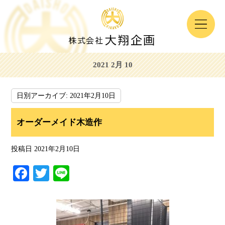
2021 2月 10
日別アーカイブ:
2021年2月10日
オーダーメイド木造作
投稿日
2021年2月10日
Fa
T
Li
ce
wi
ne
bo
tte
ok
r