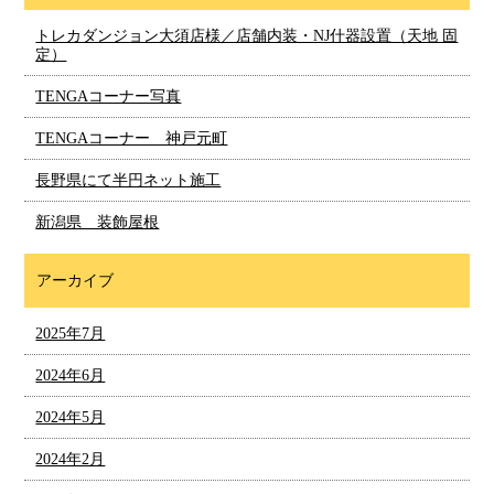
トレカダンジョン大須店様／店舗内装・NJ什器設置（天地 固
定）
TENGAコーナー写真
TENGAコーナー 神戸元町
長野県にて半円ネット施工
新潟県 装飾屋根
アーカイブ
2025年7月
2024年6月
2024年5月
2024年2月