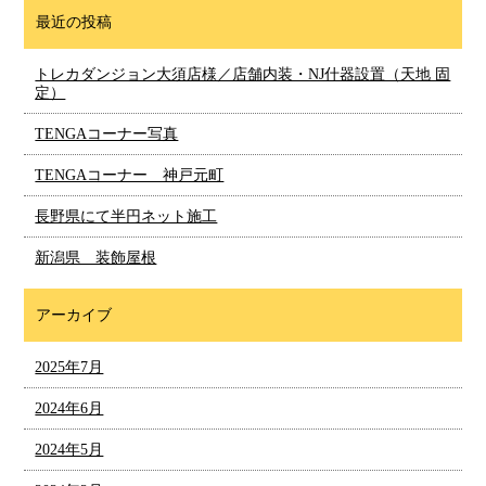
最近の投稿
トレカダンジョン大須店様／店舗内装・NJ什器設置（天地 固
定）
TENGAコーナー写真
TENGAコーナー 神戸元町
長野県にて半円ネット施工
新潟県 装飾屋根
アーカイブ
2025年7月
2024年6月
2024年5月