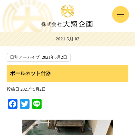
2021 5月 02
日別アーカイブ:
2021年5月2日
ボールネット什器
投稿日
2021年5月2日
Fa
T
Li
ce
wi
ne
bo
tte
ok
r