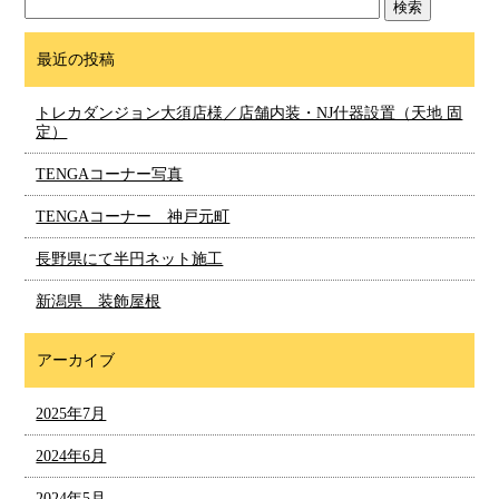
最近の投稿
トレカダンジョン大須店様／店舗内装・NJ什器設置（天地 固
定）
TENGAコーナー写真
TENGAコーナー 神戸元町
長野県にて半円ネット施工
新潟県 装飾屋根
アーカイブ
2025年7月
2024年6月
2024年5月