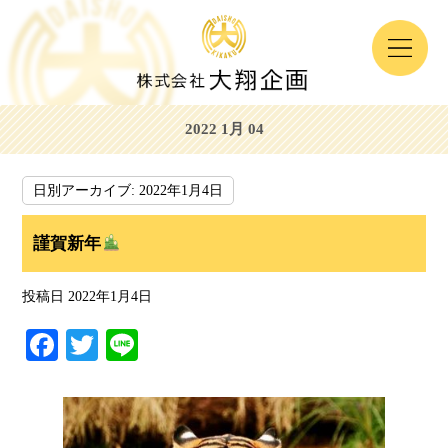
2022 1月 04
日別アーカイブ:
2022年1月4日
謹賀新年
投稿日
2022年1月4日
Fa
T
Li
ce
wi
ne
bo
tte
ok
r