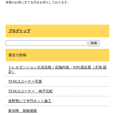
皆様のお役に立てる日をお待ちしております。
ブログトップ
最近の投稿
トレカダンジョン大須店様／店舗内装・NJ什器設置（天地 固
定）
TENGAコーナー写真
TENGAコーナー 神戸元町
長野県にて半円ネット施工
新潟県 装飾屋根