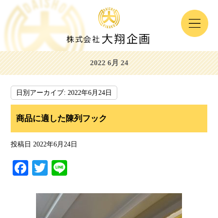
2022 6月 24
日別アーカイブ:
2022年6月24日
商品に適した陳列フック
投稿日
2022年6月24日
Fa
T
Li
ce
wi
ne
bo
tte
ok
r