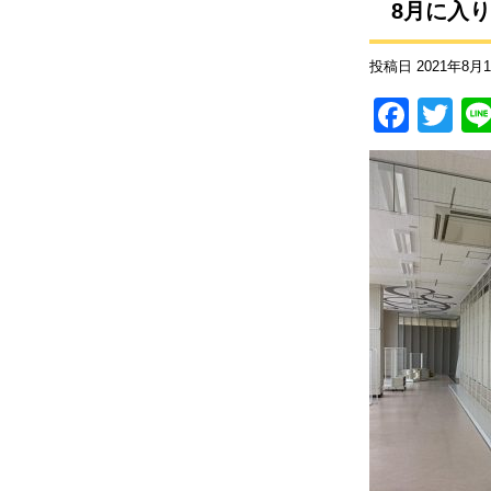
8月に入
投稿日
2021年8月
F
T
a
wi
c
tt
e
er
b
o
o
k