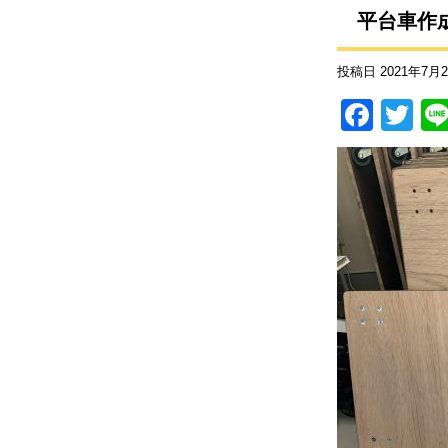
平台車作
投稿日
2021年7月
F
T
a
wi
c
tt
e
er
b
o
o
k