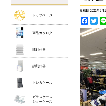
投稿日
2021年8月
トップページ
F
T
a
wi
商品カタログ
c
tt
e
er
b
陳列什器
o
o
調剤什器
k
トレカケース
ガラスケース
ショーケース