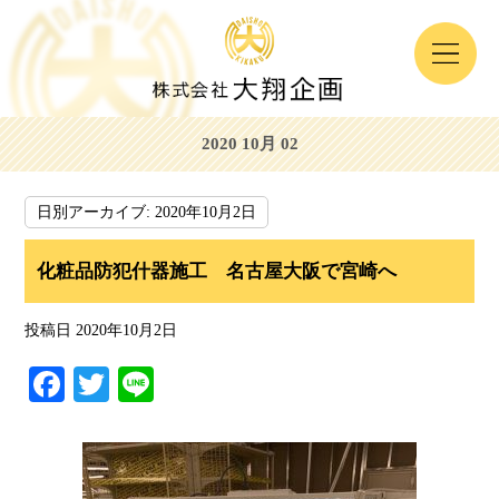
2020 10月 02
日別アーカイブ:
2020年10月2日
化粧品防犯什器施工 名古屋大阪で宮崎へ
投稿日
2020年10月2日
Fa
T
Li
ce
wi
ne
bo
tte
ok
r