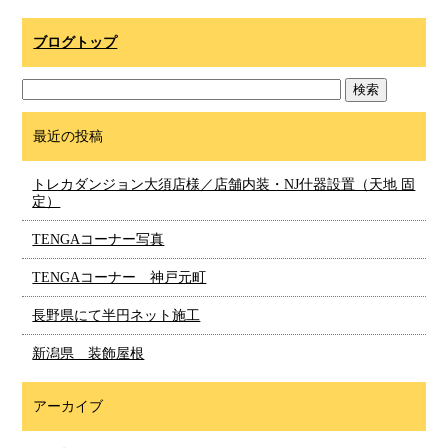
ブログトップ
最近の投稿
トレカダンジョン大須店様／店舗内装・NJ什器設置（天地 固
定）
TENGAコーナー写真
TENGAコーナー 神戸元町
長野県にて半円ネット施工
新潟県 装飾屋根
アーカイブ