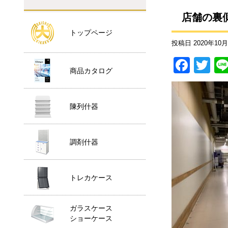
店舗の裏
トップページ
投稿日
2020年10
F
T
商品カタログ
a
wi
c
tt
陳列什器
e
er
b
o
調剤什器
o
k
トレカケース
ガラスケース
ショーケース