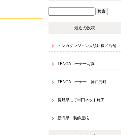
最近の投稿
トレカダンジョン大須店様／店舗内装・NJ什器設置（天地 固定）
TENGAコーナー写真
TENGAコーナー 神戸元町
長野県にて半円ネット施工
新潟県 装飾屋根