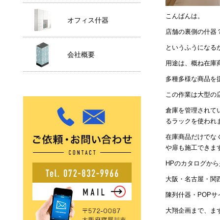
こんばんは。
オフィス什器
店舗の裏側の什器
というふうになる
会社概要
用途は、概ね在庫
多種多様な商品を
この作業は大型の
倉庫を管理されて
るラックを使われ
在庫商品だけでな
や扉も施工できま
HPのカタログか
大阪・名古屋・関
陳列什器・POP
大翔企画まで、ま