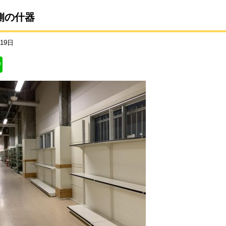
側の什器
月19日
Li
n
e